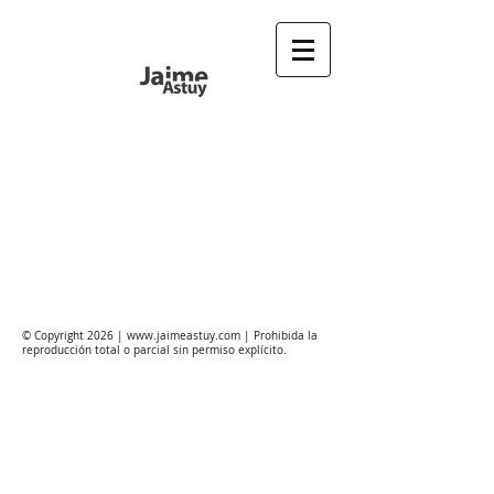
©
Copyright 2026 |
www.jaimeastuy.com
| Prohibida la
reproducción total o parcial sin permiso explícito.